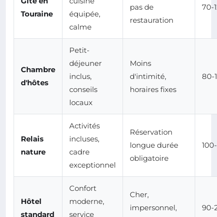
Gîte en
cuisine
pas de
70-
Touraine
équipée,
restauration
calme
Petit-
déjeuner
Moins
Chambre
inclus,
d'intimité,
80-
d'hôtes
conseils
horaires fixes
locaux
Activités
Réservation
Relais
incluses,
longue durée
100
nature
cadre
obligatoire
exceptionnel
Confort
Cher,
Hôtel
moderne,
impersonnel,
90-
standard
service