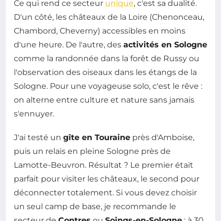
Ce qui rend ce secteur
unique
, c'est sa dualité.
D'un côté, les châteaux de la Loire (Chenonceau,
Chambord, Cheverny) accessibles en moins
d'une heure. De l'autre, des
activités en Sologne
comme la randonnée dans la forêt de Russy ou
l'observation des oiseaux dans les étangs de la
Sologne. Pour une voyageuse solo, c'est le rêve :
on alterne entre culture et nature sans jamais
s'ennuyer.
J'ai testé un
gîte en Touraine
près d'Amboise,
puis un relais en pleine Sologne près de
Lamotte-Beuvron. Résultat ? Le premier était
parfait pour visiter les châteaux, le second pour
déconnecter totalement. Si vous devez choisir
un seul camp de base, je recommande le
secteur de
Contres
ou
Soings-en-Sologne
: à 30