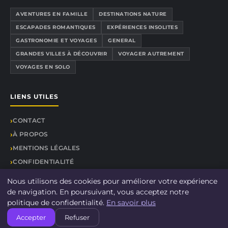
AVENTURES EN FAMILLE
DESTINATIONS NATURE
ESCAPADES ROMANTIQUES
EXPÉRIENCES INSOLITES
GASTRONOMIE ET VOYAGES
GENERAL
GRANDES VILLES À DÉCOUVRIR
VOYAGER AUTREMENT
VOYAGES EN SOLO
LIENS UTILES
CONTACT
À PROPOS
MENTIONS LÉGALES
CONFIDENTIALITÉ
PLAN DU SITE
Nous utilisons des cookies pour améliorer votre expérience
de navigation. En poursuivant, vous acceptez notre
politique de confidentialité.
En savoir plus
Accepter
Refuser
© 2026 Campingdulac 38. Tous droits réservés