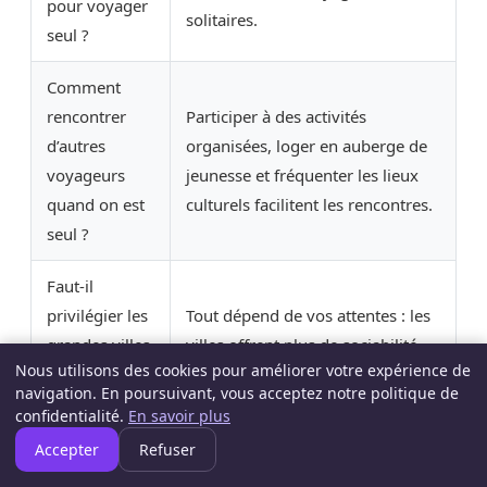
pour voyager
solitaires.
seul ?
Comment
rencontrer
Participer à des activités
d’autres
organisées, loger en auberge de
voyageurs
jeunesse et fréquenter les lieux
quand on est
culturels facilitent les rencontres.
seul ?
Faut-il
privilégier les
Tout dépend de vos attentes : les
grandes villes
villes offrent plus de sociabilité,
Nous utilisons des cookies pour améliorer votre expérience de
ou la nature
tandis que la nature propose
navigation. En poursuivant, vous acceptez notre politique de
pour un
solitude et ressourcement.
confidentialité.
En savoir plus
voyage solo ?
Accepter
Refuser
Quels sont les