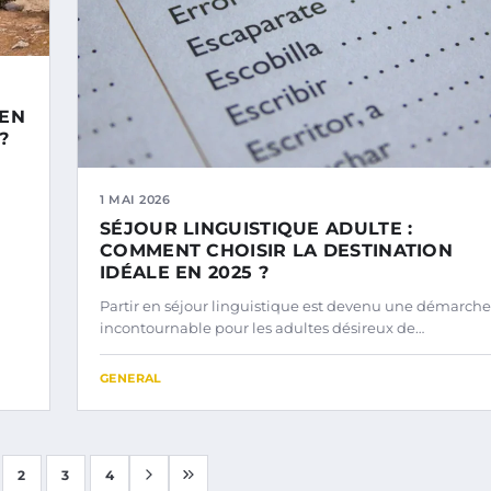
 EN
?
1 MAI 2026
SÉJOUR LINGUISTIQUE ADULTE :
COMMENT CHOISIR LA DESTINATION
IDÉALE EN 2025 ?
Partir en séjour linguistique est devenu une démarche
incontournable pour les adultes désireux de…
GENERAL
2
3
4