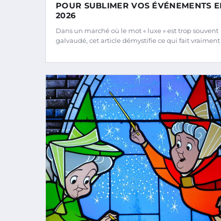
POUR SUBLIMER VOS ÉVÉNEMENTS E
2026
Dans un marché où le mot « luxe » est trop souvent
galvaudé, cet article démystifie ce qui fait vraiment