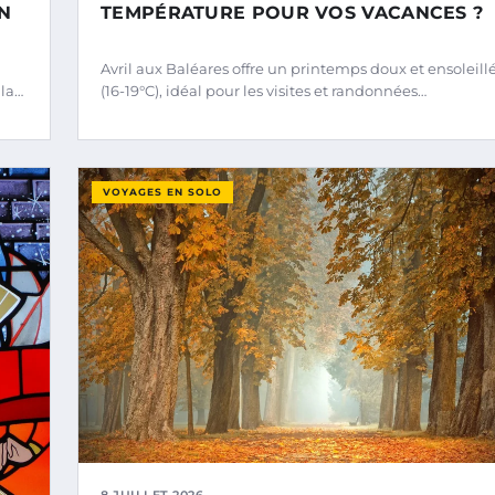
TEMPÉRATURE POUR VOS VACANCES ?
N
Avril aux Baléares offre un printemps doux et ensoleill
 la…
(16-19°C), idéal pour les visites et randonnées…
VOYAGES EN SOLO
8 JUILLET 2026