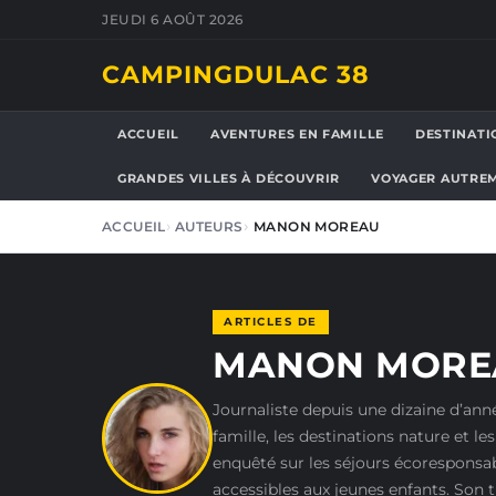
JEUDI 6 AOÛT 2026
CAMPINGDULAC 38
ACCUEIL
AVENTURES EN FAMILLE
DESTINATI
GRANDES VILLES À DÉCOUVRIR
VOYAGER AUTRE
ACCUEIL
AUTEURS
MANON MOREAU
ARTICLES DE
MANON MORE
Journaliste depuis une dizaine d’an
famille, les destinations nature et 
enquêté sur les séjours écoresponsabl
accessibles aux jeunes enfants. Son t