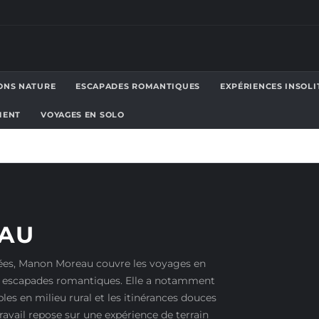
ONS NATURE
ESCAPADES ROMANTIQUES
EXPÉRIENCES INSOLI
MENT
VOYAGES EN SOLO
AU
nées, Manon Moreau couvre les voyages en
les escapades romantiques. Elle a notamment
es en milieu rural et les itinérances douces
ravail repose sur une expérience de terrain