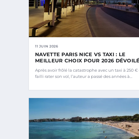
11 JUIN 2026
NAVETTE PARIS NICE VS TAXI : LE
MEILLEUR CHOIX POUR 2026 DÉVOIL
Après avoir frôlé la catastrophe avec un taxi à 250 € 
failli rater son vol, l’auteur a passé des années à…