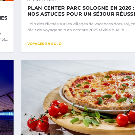
PLAN CENTER PARC SOLOGNE EN 2026 :
NOS ASTUCES POUR UN SÉJOUR RÉUSSI
MES
Loin des clichés sur les villages de vacances hors-sol, c
récit de voyage solo en octobre 2025 révèle que le…
e
r of…
VOYAGES EN SOLO