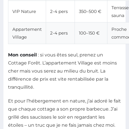
Terrasse
VIP Nature
2-4 pers
350–500 €
sauna
Appartement
Proche
2-4 pers
100–150 €
Village
commod
Mon conseil
: si vous êtes seul, prenez un
Cottage Forêt. L’appartement Village est moins
cher mais vous serez au milieu du bruit. La
différence de prix est vite rentabilisée par la
tranquillité.
Et pour l’hébergement en nature, j’ai adoré le fait
que chaque cottage a son propre barbecue. J’ai
grillé des saucisses le soir en regardant les
étoiles – un truc que je ne fais jamais chez moi.