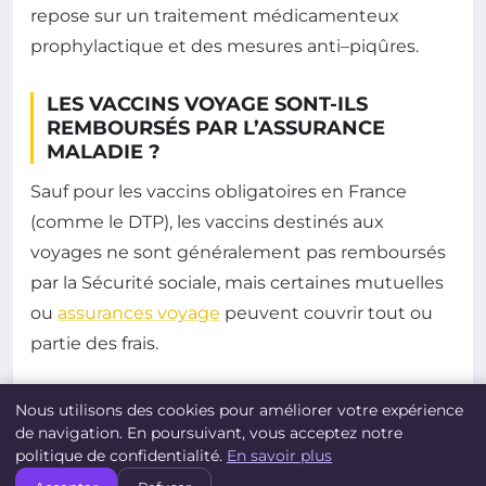
repose sur un traitement médicamenteux
prophylactique et des mesures anti–piqûres.
LES VACCINS VOYAGE SONT-ILS
REMBOURSÉS PAR L’ASSURANCE
MALADIE ?
Sauf pour les vaccins obligatoires en France
(comme le DTP), les vaccins destinés aux
voyages ne sont généralement pas remboursés
par la Sécurité sociale, mais certaines mutuelles
ou
assurances voyage
peuvent couvrir tout ou
partie des frais.
PEUT-ON SE FAIRE VACCINER DANS
Nous utilisons des cookies pour améliorer votre expérience
UNE PHARMACIE AVANT DE PARTIR ?
de navigation. En poursuivant, vous acceptez notre
politique de confidentialité.
En savoir plus
Certaines pharmacies proposent désormais la