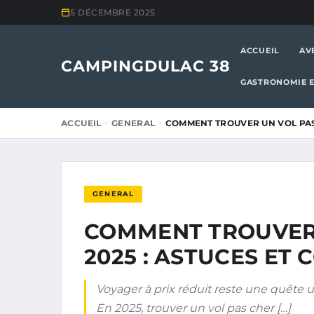
5 DÉCEMBRE 2025
ACCUEIL
AV
CAMPINGDULAC 38
GASTRONOMIE E
ACCUEIL
GENERAL
COMMENT TROUVER UN VOL PAS 
GENERAL
COMMENT TROUVER 
2025 : ASTUCES ET
Voyager à prix réduit reste une quête u
En 2025, trouver un vol pas cher […]