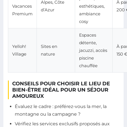
Alpes, Côte
À par
Vacances
esthétiques,
d’Azur
200 
Premium
ambiance
cosy
Espaces
détente,
Yelloh!
Sites en
À par
jacuzzi, accès
Village
nature
150 
piscine
chauffée
CONSEILS POUR CHOISIR LE LIEU DE
BIEN-ÊTRE IDÉAL POUR UN SÉJOUR
AMOUREUX
Évaluez le cadre : préférez-vous la mer, la
montagne ou la campagne ?
Vérifiez les services exclusifs proposés aux