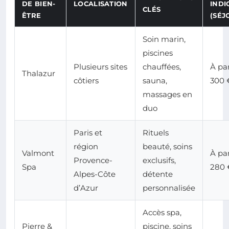
DE BIEN-
LOCALISATION
INDI
CLÉS
ÊTRE
(SÉJ
Soin marin,
piscines
Plusieurs sites
chauffées,
À par
Thalazur
côtiers
sauna,
300 
massages en
duo
Paris et
Rituels
région
beauté, soins
Valmont
À par
Provence-
exclusifs,
Spa
280 
Alpes-Côte
détente
d’Azur
personnalisée
Accès spa,
Pierre &
piscine, soins