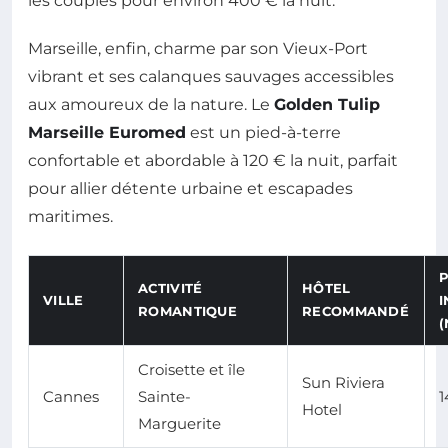
les couples pour environ 400 € la nuit.
Marseille, enfin, charme par son Vieux-Port
vibrant et ses calanques sauvages accessibles
aux amoureux de la nature. Le
Golden Tulip
Marseille Euromed
est un pied-à-terre
confortable et abordable à 120 € la nuit, parfait
pour allier détente urbaine et escapades
maritimes.
P
ACTIVITÉ
HÔTEL
VILLE
I
ROMANTIQUE
RECOMMANDÉ
(
Croisette et île
Sun Riviera
Cannes
Sainte-
1
Hotel
Marguerite