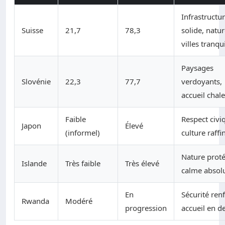
Infrastructu
Suisse
21,7
78,3
solide, natur
villes tranqu
Paysages
Slovénie
22,3
77,7
verdoyants,
accueil chal
Faible
Respect civi
Japon
Élevé
(informel)
culture raffi
Nature prot
Islande
Très faible
Très élevé
calme absol
En
Sécurité ren
Rwanda
Modéré
progression
accueil en d