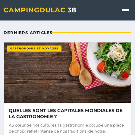
Campingdulac 38 - Blog d'ac
CAMPINGDULAC
38
DERNIERS ARTICLES
GASTRONOMIE ET VOYAGES
QUELLES SONT LES CAPITALES MONDIALES DE
LA GASTRONOMIE ?
Au cœur de nos cultures, la gastronomie occupe une place
de choix, reflet intense de nos traditions, de notre…