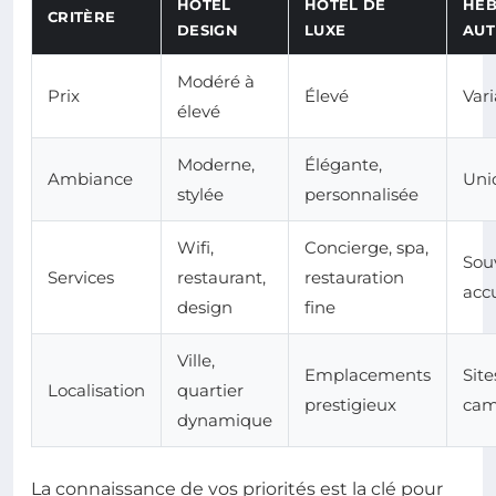
HÔTEL
HÔTEL DE
HÉ
CRITÈRE
DESIGN
LUXE
AUT
Modéré à
Prix
Élevé
Vari
élevé
Moderne,
Élégante,
Ambiance
Uniq
stylée
personnalisée
Wifi,
Concierge, spa,
Sou
Services
restaurant,
restauration
acc
design
fine
Ville,
Emplacements
Site
Localisation
quartier
prestigieux
ca
dynamique
La connaissance de vos priorités est la clé pour