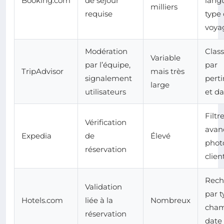
Booking.com
de séjour
lang
milliers
requise
type
voya
Modération
Clas
Variable
par l’équipe,
par
TripAdvisor
mais très
signalement
pert
large
utilisateurs
et da
Filtr
Vérification
avan
Expedia
de
Élevé
phot
réservation
clien
Rech
Validation
par 
Hotels.com
liée à la
Nombreux
cham
réservation
date