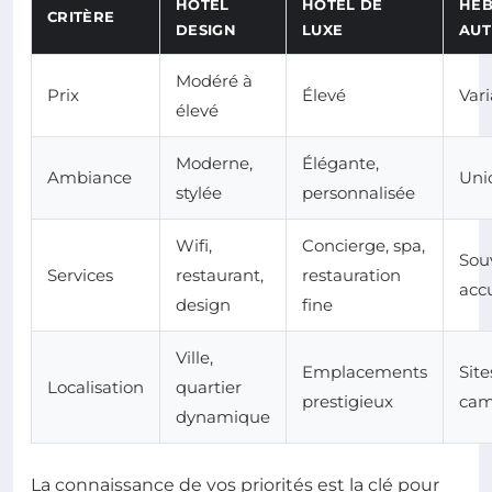
HÔTEL
HÔTEL DE
HÉ
CRITÈRE
DESIGN
LUXE
AUT
Modéré à
Prix
Élevé
Vari
élevé
Moderne,
Élégante,
Ambiance
Uniq
stylée
personnalisée
Wifi,
Concierge, spa,
Sou
Services
restaurant,
restauration
acc
design
fine
Ville,
Emplacements
Site
Localisation
quartier
prestigieux
ca
dynamique
La connaissance de vos priorités est la clé pour