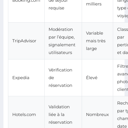
Booking.com
de séjour
lang
milliers
requise
type
voya
Modération
Clas
Variable
par l’équipe,
par
TripAdvisor
mais très
signalement
pert
large
utilisateurs
et da
Filtr
Vérification
avan
Expedia
de
Élevé
phot
réservation
clien
Rech
Validation
par 
Hotels.com
liée à la
Nombreux
cham
réservation
date