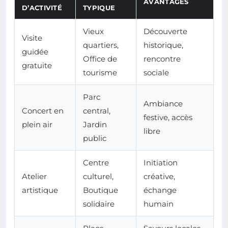
AVANTAGES
D’ACTIVITÉ
TYPIQUE
Vieux
Découverte
Visite
quartiers,
historique,
guidée
Office de
rencontre
gratuite
tourisme
sociale
Parc
Ambiance
Concert en
central,
festive, accès
plein air
Jardin
libre
public
Centre
Initiation
Atelier
culturel,
créative,
artistique
Boutique
échange
solidaire
humain