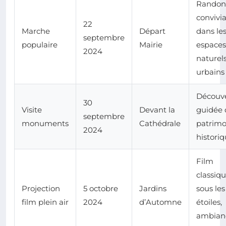
Randon
convivia
22
Marche
Départ
dans le
septembre
populaire
Mairie
espaces
2024
naturel
urbains
Découv
30
Visite
Devant la
guidée
septembre
monuments
Cathédrale
patrimo
2024
histori
Film
classiq
Projection
5 octobre
Jardins
sous les
film plein air
2024
d’Automne
étoiles,
ambian