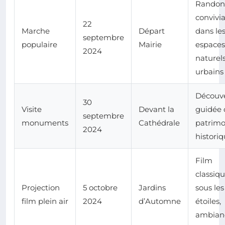
Randon
convivia
22
Marche
Départ
dans le
septembre
populaire
Mairie
espaces
2024
naturel
urbains
Découv
30
Visite
Devant la
guidée
septembre
monuments
Cathédrale
patrimo
2024
histori
Film
classiq
Projection
5 octobre
Jardins
sous les
film plein air
2024
d’Automne
étoiles,
ambian