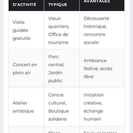
AVANTAGES
D’ACTIVITÉ
TYPIQUE
Vieux
Découverte
Visite
quartiers,
historique,
guidée
Office de
rencontre
gratuite
tourisme
sociale
Parc
Ambiance
Concert en
central,
festive, accès
plein air
Jardin
libre
public
Centre
Initiation
Atelier
culturel,
créative,
artistique
Boutique
échange
solidaire
humain