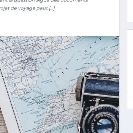
ment la question aiguë des documents
rojet de voyage peut […]