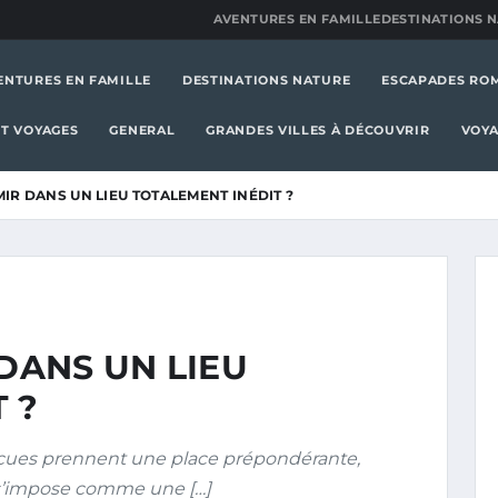
AVENTURES EN FAMILLE
DESTINATIONS 
ENTURES EN FAMILLE
DESTINATIONS NATURE
ESCAPADES RO
T VOYAGES
GENERAL
GRANDES VILLES À DÉCOUVRIR
VOYA
R DANS UN LIEU TOTALEMENT INÉDIT ?
ANS UN LIEU
 ?
cues prennent une place prépondérante,
 s’impose comme une […]