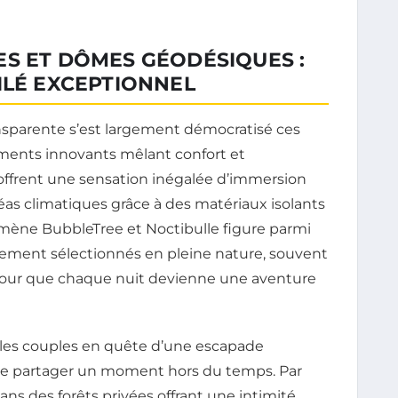
ES ET DÔMES GÉODÉSIQUES :
ILÉ EXCEPTIONNEL
nsparente s’est largement démocratisé ces
ments innovants mêlant confort et
 offrent une sensation inégalée d’immersion
éas climatiques grâce à des matériaux isolants
mène BubbleTree et Noctibulle figure parmi
sement sélectionnés en pleine nature, souvent
 pour que chaque nuit devienne une aventure
les couples en quête d’une escapade
 de partager un moment hors du temps. Par
ans des forêts privées offrant une intimité